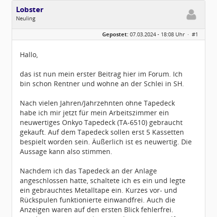
Lobster
Neuling
Geschlecht:
keine Angabe
Gepostet:
07.03.2024 - 18:08 Uhr ·
#1
Beiträge:
1
Dabei seit:
02 / 2024
Hallo,
das ist nun mein erster Beitrag hier im Forum. Ich
bin schon Rentner und wohne an der Schlei in SH.
Nach vielen Jahren/Jahrzehnten ohne Tapedeck
habe ich mir jetzt für mein Arbeitszimmer ein
neuwertiges Onkyo Tapedeck (TA-6510) gebraucht
gekauft. Auf dem Tapedeck sollen erst 5 Kassetten
bespielt worden sein. Äußerlich ist es neuwertig. Die
Aussage kann also stimmen.
Nachdem ich das Tapedeck an der Anlage
angeschlossen hatte, schaltete ich es ein und legte
ein gebrauchtes Metalltape ein. Kurzes vor- und
Rückspulen funktionierte einwandfrei. Auch die
Anzeigen waren auf den ersten Blick fehlerfrei.