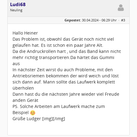
Ludi68
Neuling
Geschlecht:
keine Angabe
Gepostet:
30.04.2024 - 06:29 Uhr ·
#3
Beiträge:
1
Dabei seit:
11 / 2023
Hallo Heiner
Das Problem ist, obwohl das Gerät noch nicht viel
gelaufen hat. Es ist schon ein paar Jahre Alt.
Da die Andruckrollen hart , und das Band kann nicht
mehr richtig transportieren.Da härtet das Gummi
aus
In nächster Zeit wirst du auch Probleme, mit den
Antriebsriemen bekommen der wird weich und löst
sich dann auf. Mann sollte das Laufwerk komplett
überholen
Dann hast du die nächsten Jahre wieder viel Freude
anden Gerät
PS. Solche Arbeiten am Laufwerk mache zum
Beispiel
Grüße Ludger [img][/img]