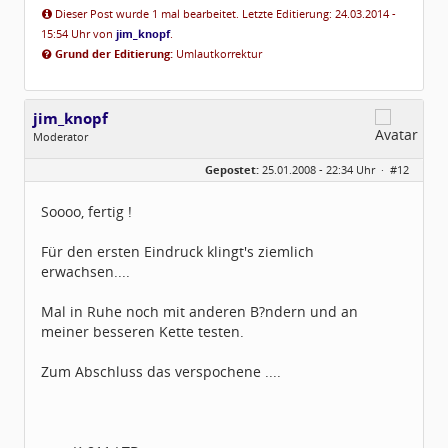
Dieser Post wurde 1 mal bearbeitet. Letzte Editierung: 24.03.2014 -
15:54 Uhr von
jim_knopf
.
Grund der Editierung:
Umlautkorrektur
jim_knopf
Moderator
Geschlecht:
keine Angabe
Gepostet:
25.01.2008 - 22:34 Uhr ·
#12
Herkunft:
Raum Pforzheim
Beiträge:
1031
Dabei seit:
11 / 2005
Soooo, fertig !
Für den ersten Eindruck klingt's ziemlich
erwachsen....
Mal in Ruhe noch mit anderen B?ndern und an
meiner besseren Kette testen.
Zum Abschluss das verspochene ....