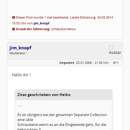
Dieser Post wurde 1 mal bearbeitet. Letzte Editierung: 24.03.2014 -
15:53 Uhr von
jim_knopf
.
Grund der Editierung:
Umlautkorrektur
jim_knopf
Moderator
Geschlecht:
keine Angabe
Gepostet:
25.01.2008 - 21:00 Uhr ·
#11
Herkunft:
Raum Pforzheim
Beiträge:
1031
Dabei seit:
11 / 2005
Hallo Ihr !
Zitat geschrieben von Heiko
......
Es ist übrigens bei der gesamten Separate Collection
eine üble
Schrauberei wenn es an die Eingeweide geht, für die
beknackten 3