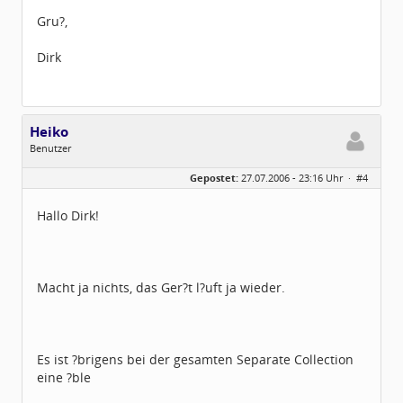
Gru?,
Dirk
Heiko
Benutzer
Geschlecht:
Gepostet:
27.07.2006 - 23:16 Uhr ·
#4
Herkunft:
Lüdenscheid
Alter:
66
Beiträge:
125
Hallo Dirk!
Dabei seit:
12 / 2005
Macht ja nichts, das Ger?t l?uft ja wieder.
Es ist ?brigens bei der gesamten Separate Collection
eine ?ble