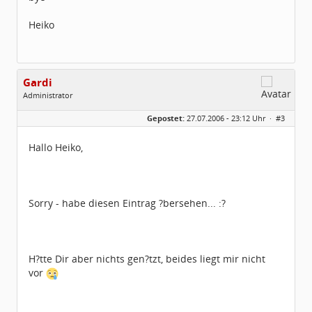
Heiko
Gardi
Administrator
Geschlecht:
Gepostet:
27.07.2006 - 23:12 Uhr ·
#3
Herkunft:
Region Hannover
Homepage:
Gardi.de
Beiträge:
1672
Hallo Heiko,
Dabei seit:
11 / 2005
Sorry - habe diesen Eintrag ?bersehen... :?
H?tte Dir aber nichts gen?tzt, beides liegt mir nicht
vor