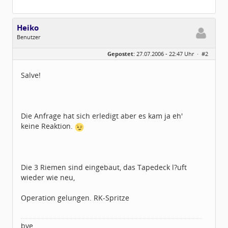
Heiko
Benutzer
Geschlecht:
Gepostet:
27.07.2006 - 22:47 Uhr ·
#2
Herkunft:
Lüdenscheid
Alter:
66
Beiträge:
125
Salve!
Dabei seit:
12 / 2005
Die Anfrage hat sich erledigt aber es kam ja eh'
keine Reaktion.
Die 3 Riemen sind eingebaut, das Tapedeck l?uft
wieder wie neu,
Operation gelungen. RK-Spritze
bye