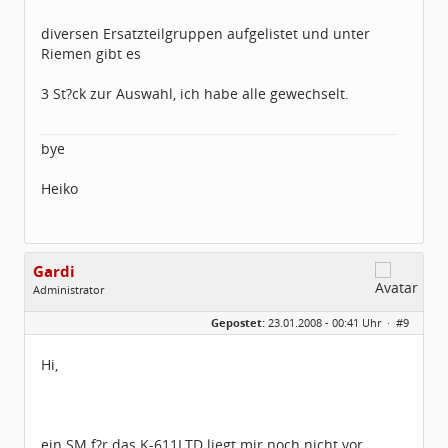
diversen Ersatzteilgruppen aufgelistet und unter
Riemen gibt es
3 St?ck zur Auswahl, ich habe alle gewechselt.
bye
Heiko
Gardi
Administrator
Geschlecht:
Gepostet:
23.01.2008 - 00:41 Uhr ·
#9
Herkunft:
Region Hannover
Homepage:
Gardi.de
Beiträge:
1672
Hi,
Dabei seit:
11 / 2005
ein SM f?r das K-611LTD liegt mir noch nicht vor