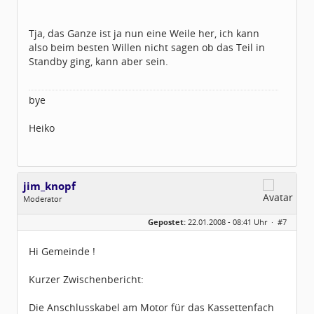
Tja, das Ganze ist ja nun eine Weile her, ich kann
also beim besten Willen nicht sagen ob das Teil in
Standby ging, kann aber sein.
bye
Heiko
jim_knopf
Moderator
Geschlecht:
keine Angabe
Gepostet:
22.01.2008 - 08:41 Uhr ·
#7
Herkunft:
Raum Pforzheim
Beiträge:
1031
Dabei seit:
11 / 2005
Hi Gemeinde !
Kurzer Zwischenbericht:
Die Anschlusskabel am Motor für das Kassettenfach