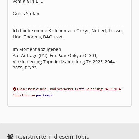
vom K-811 LTD
Gruss Stefan
Ich liiiebe meine Kistchen von Onkyo, Nubert, Loewe,
Linn, Thorens, B&O usw.
Im Moment abzugeben:
Auf Anfrage (PN): Ein Paar Onkyo SC-301,
Verkleinerung Tapedecksammlung
TA 2025
,
2044
,
2055,
PC-33
Dieser Post wurde 1 mal bearbeitet. Letzte Editierung: 24.03.2014 -
15:55 Uhr von
jim_knopf
.
Registrierte in diesem Topic