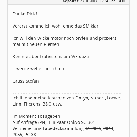
Gepostet:
23.01.2008 - 12:34 Uhr ·
#10
Herkunft:
Raum Pforzheim
Beiträge:
1031
Dabei seit:
11 / 2005
Danke Dirk !
Vorerst komme ich wohl ohne das SM klar.
Ich will den Wickelmotor noch pr?fen und probiers
mal mit neuen Riemen.
Komme aber frühestens am WE dazu !
...werde weiter berichten!
Gruss Stefan
Ich liiiebe meine Kistchen von Onkyo, Nubert, Loewe,
Linn, Thorens, B&O usw.
Im Moment abzugeben:
Auf Anfrage (PN): Ein Paar Onkyo SC-301,
Verkleinerung Tapedecksammlung
TA 2025
,
2044
,
2055,
PC-33