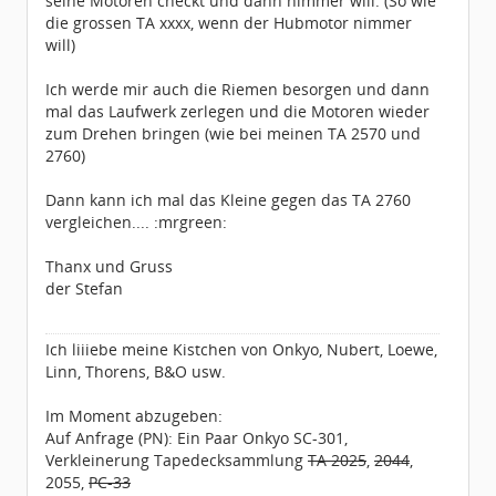
seine Motoren checkt und dann nimmer will. (So wie
die grossen TA xxxx, wenn der Hubmotor nimmer
will)
Ich werde mir auch die Riemen besorgen und dann
mal das Laufwerk zerlegen und die Motoren wieder
zum Drehen bringen (wie bei meinen TA 2570 und
2760)
Dann kann ich mal das Kleine gegen das TA 2760
vergleichen.... :mrgreen:
Thanx und Gruss
der Stefan
Ich liiiebe meine Kistchen von Onkyo, Nubert, Loewe,
Linn, Thorens, B&O usw.
Im Moment abzugeben:
Auf Anfrage (PN): Ein Paar Onkyo SC-301,
Verkleinerung Tapedecksammlung
TA 2025
,
2044
,
2055,
PC-33