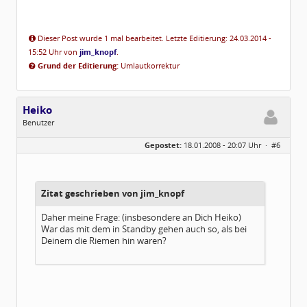
Dieser Post wurde 1 mal bearbeitet. Letzte Editierung: 24.03.2014 -
15:52 Uhr von
jim_knopf
.
Grund der Editierung:
Umlautkorrektur
Heiko
Benutzer
Geschlecht:
Gepostet:
18.01.2008 - 20:07 Uhr ·
#6
Herkunft:
Lüdenscheid
Alter:
66
Beiträge:
125
Dabei seit:
12 / 2005
Zitat geschrieben von jim_knopf
Daher meine Frage: (insbesondere an Dich Heiko)
War das mit dem in Standby gehen auch so, als bei
Deinem die Riemen hin waren?