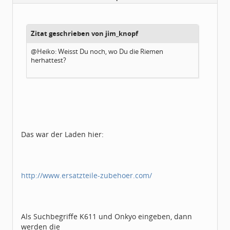
Alter:
66
Beiträge:
125
Dabei seit:
12 / 2005
Zitat geschrieben von jim_knopf
@Heiko: Weisst Du noch, wo Du die Riemen
herhattest?
Das war der Laden hier:
http://www.ersatzteile-zubehoer.com/
Als Suchbegriffe K611 und Onkyo eingeben, dann
werden die