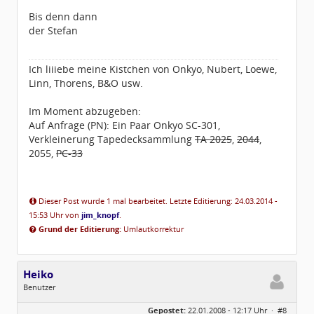
Bis denn dann
der Stefan
Ich liiiebe meine Kistchen von Onkyo, Nubert, Loewe,
Linn, Thorens, B&O usw.
Im Moment abzugeben:
Auf Anfrage (PN): Ein Paar Onkyo SC-301,
Verkleinerung Tapedecksammlung
TA 2025
,
2044
,
2055,
PC-33
Dieser Post wurde 1 mal bearbeitet. Letzte Editierung: 24.03.2014 -
15:53 Uhr von
jim_knopf
.
Grund der Editierung:
Umlautkorrektur
Heiko
Benutzer
Geschlecht:
Gepostet:
22.01.2008 - 12:17 Uhr ·
#8
Herkunft:
Lüdenscheid