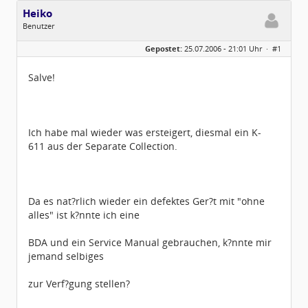
Heiko
Benutzer
Geschlecht:
Gepostet:
25.07.2006 - 21:01 Uhr ·
#1
Herkunft:
Lüdenscheid
Alter:
66
Beiträge:
125
Salve!
Dabei seit:
12 / 2005
Ich habe mal wieder was ersteigert, diesmal ein K-
611 aus der Separate Collection.
Da es nat?rlich wieder ein defektes Ger?t mit "ohne
alles" ist k?nnte ich eine
BDA und ein Service Manual gebrauchen, k?nnte mir
jemand selbiges
zur Verf?gung stellen?