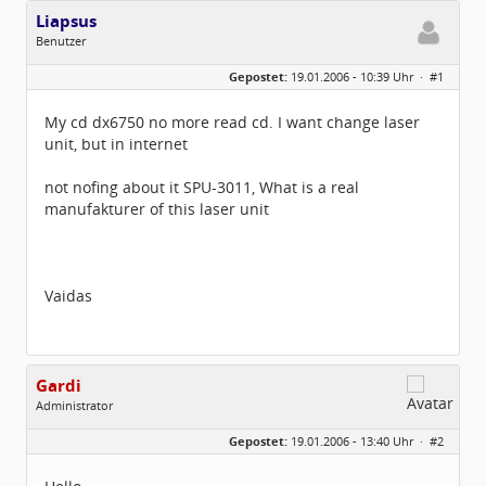
Liapsus
Benutzer
Geschlecht:
keine Angabe
Gepostet:
19.01.2006 - 10:39 Uhr ·
#1
Herkunft:
Italien
Beiträge:
3
Dabei seit:
01 / 2006
My cd dx6750 no more read cd. I want change laser
unit, but in internet
not nofing about it SPU-3011, What is a real
manufakturer of this laser unit
Vaidas
Gardi
Administrator
Geschlecht:
Gepostet:
19.01.2006 - 13:40 Uhr ·
#2
Herkunft:
Region Hannover
Homepage:
Gardi.de
Beiträge:
1672