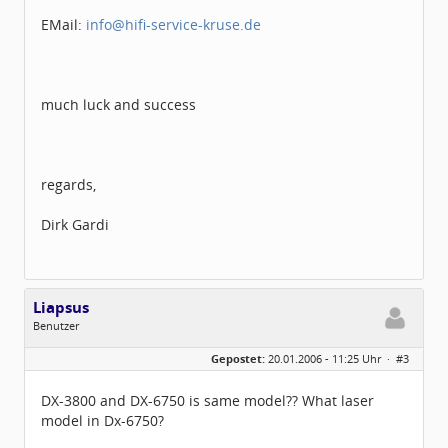
EMail:
info@hifi-service-kruse.de
much luck and success
regards,
Dirk Gardi
Liapsus
Benutzer
Geschlecht:
keine Angabe
Gepostet:
20.01.2006 - 11:25 Uhr ·
#3
Herkunft:
Italien
Beiträge:
3
Dabei seit:
01 / 2006
DX-3800 and DX-6750 is same model?? What laser
model in Dx-6750?