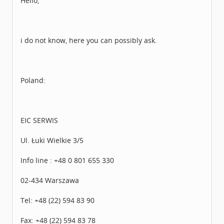
Hello,
Dabei seit:
11 / 2005
i do not know, here you can possibly ask.
Poland:
EIC SERWIS
Ul. Łuki Wielkie 3/5
Info line : +48 0 801 655 330
02-434 Warszawa
Tel: +48 (22) 594 83 90
Fax: +48 (22) 594 83 78