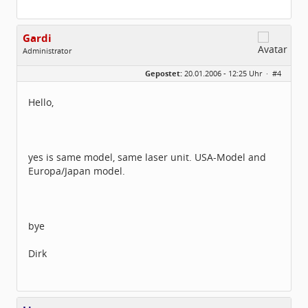
Gardi
Administrator
Geschlecht:
Gepostet:
20.01.2006 - 12:25 Uhr ·
#4
Herkunft:
Region Hannover
Homepage:
Gardi.de
Beiträge:
1672
Hello,
Dabei seit:
11 / 2005
yes is same model, same laser unit. USA-Model and
Europa/Japan model.
bye
Dirk