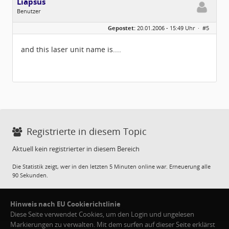
Liapsus
Benutzer
Geschlecht:
keine Angabe
Gepostet:
20.01.2006 - 15:49 Uhr ·
#5
Herkunft:
Italien
Beiträge:
3
Dabei seit:
01 / 2006
and this laser unit name is....
Registrierte in diesem Topic
Aktuell kein registrierter in diesem Bereich
Die Statistik zeigt, wer in den letzten 5 Minuten online war. Erneuerung alle
90 Sekunden.
Hinweis nach EU Cookierichtlinie
Diese Seite verwendet Cookies, um den Login und ungelesen
Markierungen zu verwalten. Mit dem surfen auf dieser Seite erklärst