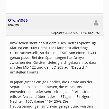
OTom1966
Benutzer
Geschlecht:
Gepostet:
30.12.2020 - 17:06 Uhr ·
#2
Alter:
60
Beiträge:
5
Dabei seit:
12 / 2020
Inzwischen steht er auf dem Tisch; nettes Spielzeug!
Klar, ist ein 100V Gerät. Die Platine ist allerdings
recht "universell", so dass der Trafo von einem T-411
genau passt. Bei den Spannungen hat Onkyo
zwischen den Geräten vieles gleich gelassen, so dass
ich den MD-122 und den EQ-205 auf "Deutsch"
umstellen konnte.
In Japan gibt es einige Händler, die Geräte aus der
Separate Collection anbieten, die es bei uns
entweder nicht oder sehr selten gab. Preise sind
teils ok. Versand über fedex in 6Tagen!!! Einziger
Nachteil: 100V (keine 115/120V). Die
Hauptspannungen sind zwar geregelt und würden