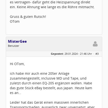
es vertragen- dafür geht die Heizspannung direkt
ein. Keine Ahnung wie lange es die Röhre mitmacht.
Gruss & guten Rutsch!
OTom
MisterGee
Benutzer
Geschlecht:
keine Angabe
Gepostet:
29.01.2024 - 21:46 Uhr ·
#3
Beiträge:
2
Dabei seit:
01 / 2024
Hi OTom,
ich habe mir auch eine 205er Anlage
zusammengestellt, inclusive MD und Tape, und
zuletzt durch einen EQ-205 ergänzen wollen. Habe
das gute Stück eBay bestellt, aus Japan. Heute kam
es an…
Leider hat das Gerät einen massiven innerlichen
Transportschaden: äusserlich zwar unversehrt, aber