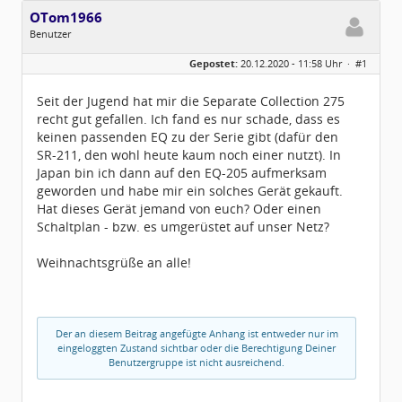
OTom1966
Benutzer
Geschlecht:
Gepostet:
20.12.2020 - 11:58 Uhr ·
#1
Alter:
60
Beiträge:
5
Dabei seit:
12 / 2020
Seit der Jugend hat mir die Separate Collection 275
recht gut gefallen. Ich fand es nur schade, dass es
keinen passenden EQ zu der Serie gibt (dafür den
SR-211, den wohl heute kaum noch einer nutzt). In
Japan bin ich dann auf den EQ-205 aufmerksam
geworden und habe mir ein solches Gerät gekauft.
Hat dieses Gerät jemand von euch? Oder einen
Schaltplan - bzw. es umgerüstet auf unser Netz?
Weihnachtsgrüße an alle!
Der an diesem Beitrag angefügte Anhang ist entweder nur im
eingeloggten Zustand sichtbar oder die Berechtigung Deiner
Benutzergruppe ist nicht ausreichend.