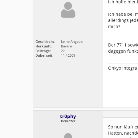
ich hoffe hier
Ich habe bei m
allerdings je
mich?
Geschlecht:
keine Angabe
Der 7711 sowi
Herkunft:
Bayern
dagegen funkt
Beiträge:
22
Dabei seit:
11 / 2009
Onkyo Integra
tr0phy
Benutzer
So nun läuft e
Hatten, nachd