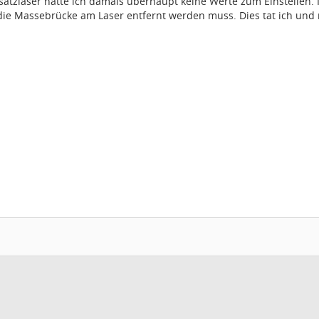
satzlaser hatte ich damals überhaupt keine Werte zum Einstellen. 
 die Massebrücke am Laser entfernt werden muss. Dies tat ich und me