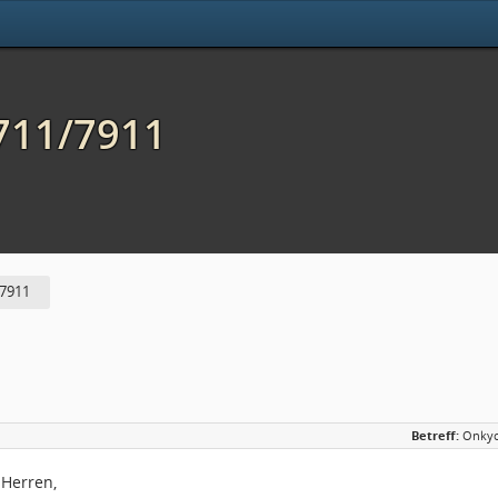
711/7911
/7911
Betreff:
Onkyo
 Herren,