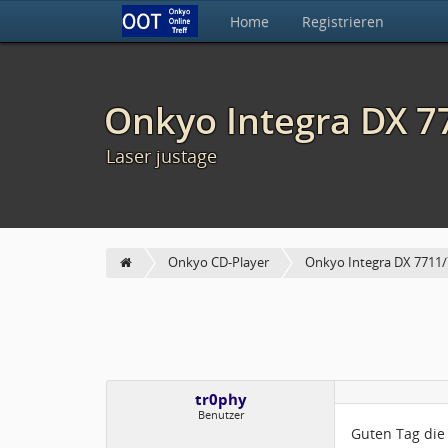
Home
Registrieren
Onkyo Integra DX 7
Laser justage
Onkyo CD-Player
Onkyo Integra DX 7711
tr0phy
Benutzer
Guten Tag die