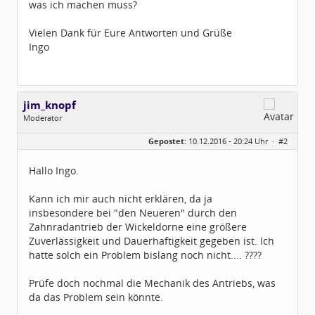
was ich machen muss?
Vielen Dank für Eure Antworten und Grüße
Ingo
jim_knopf
Moderator
Geschlecht:
keine Angabe
Gepostet:
10.12.2016 - 20:24 Uhr ·
#2
Herkunft:
Raum Pforzheim
Beiträge:
1031
Dabei seit:
11 / 2005
Hallo Ingo.
Kann ich mir auch nicht erklären, da ja
insbesondere bei "den Neueren" durch den
Zahnradantrieb der Wickeldorne eine größere
Zuverlässigkeit und Dauerhaftigkeit gegeben ist. Ich
hatte solch ein Problem bislang noch nicht.... ????
Prüfe doch nochmal die Mechanik des Antriebs, was
da das Problem sein könnte.