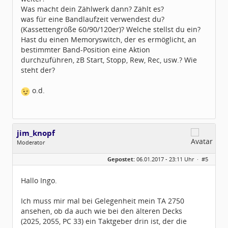
Was macht dein Zählwerk dann? Zählt es?
was für eine Bandlaufzeit verwendest du?
(Kassettengröße 60/90/120er)? Welche stellst du ein?
Hast du einen Memoryswitch, der es ermöglicht, an
bestimmter Band-Position eine Aktion
durchzuführen, zB Start, Stopp, Rew, Rec, usw.? Wie
steht der?
o.d.
jim_knopf
Moderator
Geschlecht:
keine Angabe
Gepostet:
06.01.2017 - 23:11 Uhr ·
#5
Herkunft:
Raum Pforzheim
Beiträge:
1031
Dabei seit:
11 / 2005
Hallo Ingo.
Ich muss mir mal bei Gelegenheit mein TA 2750
ansehen, ob da auch wie bei den älteren Decks
(2025, 2055, PC 33) ein Taktgeber drin ist, der die