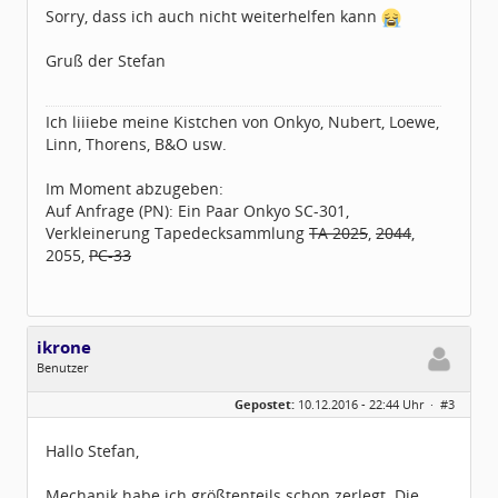
Sorry, dass ich auch nicht weiterhelfen kann
Gruß der Stefan
Ich liiiebe meine Kistchen von Onkyo, Nubert, Loewe,
Linn, Thorens, B&O usw.
Im Moment abzugeben:
Auf Anfrage (PN): Ein Paar Onkyo SC-301,
Verkleinerung Tapedecksammlung
TA 2025
,
2044
,
2055,
PC-33
ikrone
Benutzer
Geschlecht:
Gepostet:
10.12.2016 - 22:44 Uhr ·
#3
Herkunft:
52391 Vettweiß
Alter:
62
Beiträge:
8
Hallo Stefan,
Dabei seit:
07 / 2015
Mechanik habe ich größtenteils schon zerlegt. Die