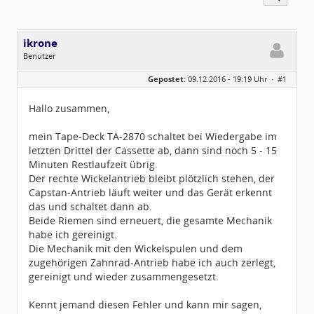
ikrone
Benutzer
Geschlecht:
Gepostet:
09.12.2016 - 19:19 Uhr ·
#1
Herkunft:
52391 Vettweiß
Alter:
62
Beiträge:
8
Hallo zusammen,
Dabei seit:
07 / 2015
mein Tape-Deck TA-2870 schaltet bei Wiedergabe im
letzten Drittel der Cassette ab, dann sind noch 5 - 15
Minuten Restlaufzeit übrig.
Der rechte Wickelantrieb bleibt plötzlich stehen, der
Capstan-Antrieb läuft weiter und das Gerät erkennt
das und schaltet dann ab.
Beide Riemen sind erneuert, die gesamte Mechanik
habe ich gereinigt.
Die Mechanik mit den Wickelspulen und dem
zugehörigen Zahnrad-Antrieb habe ich auch zerlegt,
gereinigt und wieder zusammengesetzt.
Kennt jemand diesen Fehler und kann mir sagen,