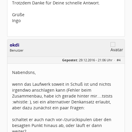
Trotzdem Danke für Deine schnelle Antwort.
Grüße
Ingo
okdi
Benutzer
Geschlecht:
keine Angabe
Gepostet:
29.12.2016 - 21:06 Uhr ·
#4
Beiträge:
18
Dabei seit:
12 / 2016
Nabendsns,
wenn das Laufwerk soweit in Schuß ist und nichts
irgendwo anschlagen kann (Fehler beim
Zusammenbau, habe ich gerade hinter mir....tststs
:whistle: ), sei ein alternativer Denkansatz erlaubt,
aber dazu zunächst ein paar Fragen:
schaltet er auch nach vor-/zurückspulen über den
besagten Punkt hinaus ab, oder läuft er dann
weiter?