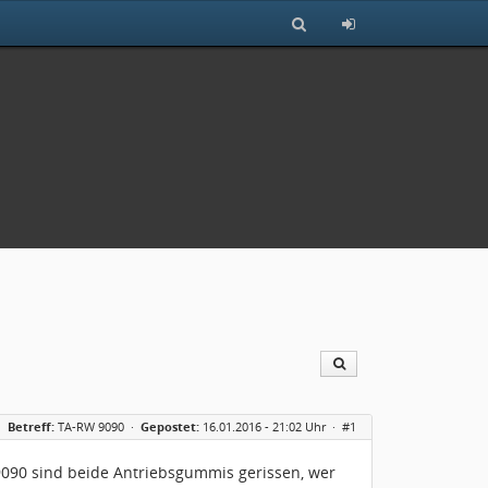
Betreff:
TA-RW 9090
·
Gepostet:
16.01.2016 - 21:02 Uhr ·
#1
9090 sind beide Antriebsgummis gerissen, wer