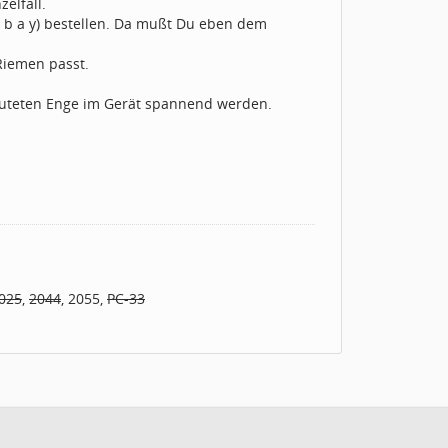
elfall.
e b a y) bestellen. Da mußt Du eben dem
Riemen passt.
muteten Enge im Gerät spannend werden.
025
,
2044
, 2055,
PC-33