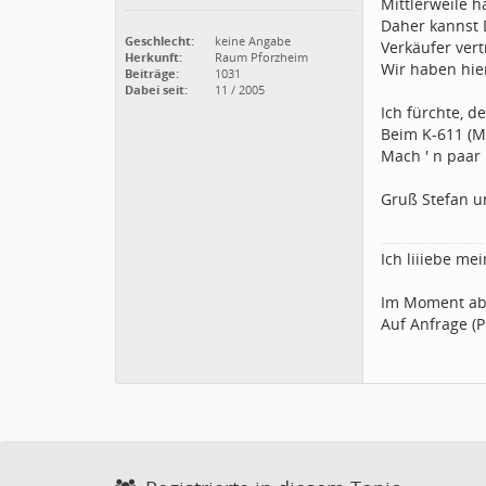
Mittlerweile h
Daher kannst 
Geschlecht:
keine Angabe
Verkäufer vert
Herkunft:
Raum Pforzheim
Wir haben hie
Beiträge:
1031
Dabei seit:
11 / 2005
Ich fürchte, 
Beim K-611 (Mid
Mach ' n paar 
Gruß Stefan un
Ich liiiebe me
Im Moment ab
Auf Anfrage (