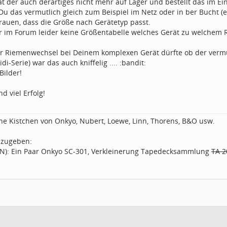
at der auch derartiges nicht mehr auf Lager und bestellt das im Einz
Du das vermutlich gleich zum Beispiel im Netz oder in ber Bucht (
rauen, dass die Größe nach Gerätetyp passt.
r im Forum leider keine Größentabelle welches Gerät zu welchem 
der Riemenwechsel bei Deinem komplexen Gerät dürfte ob der ver
i-Serie) war das auch kniffelig .... :bandit:
Bilder!
d viel Erfolg!
ine Kistchen von Onkyo, Nubert, Loewe, Linn, Thorens, B&O usw.
zugeben:
PN): Ein Paar Onkyo SC-301, Verkleinerung Tapedecksammlung
TA 2