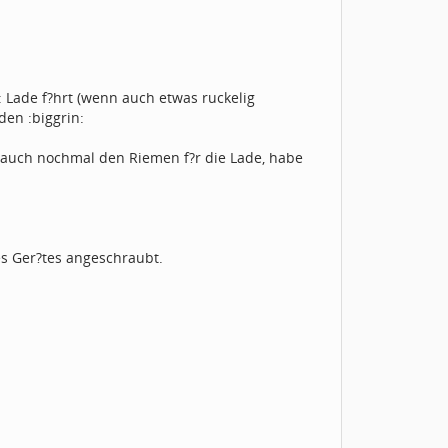
 Lade f?hrt (wenn auch etwas ruckelig
den :biggrin:
h auch nochmal den Riemen f?r die Lade, habe
es Ger?tes angeschraubt.