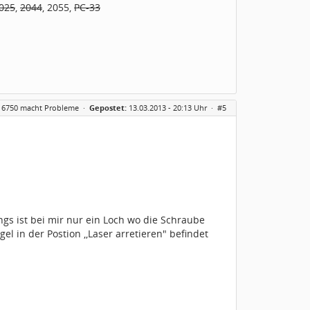
025
,
2044
, 2055,
PC-33
 6750 macht Probleme
·
Gepostet:
13.03.2013 - 20:13 Uhr ·
#5
ngs ist bei mir nur ein Loch wo die Schraube
 in der Postion ,,Laser arretieren" befindet