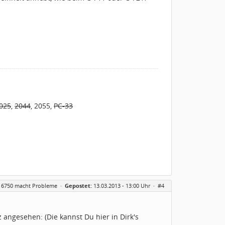
025
,
2044
, 2055,
PC-33
 6750 macht Probleme
·
Gepostet:
13.03.2013 - 13:00 Uhr ·
#4
angesehen: (Die kannst Du hier in Dirk's