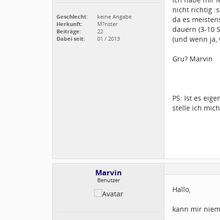
nicht richtig 
Geschlecht:
keine Angabe
da es meisten
Herkunft:
M?nster
dauern (3-10 
Beiträge:
22
(und wenn ja, 
Dabei seit:
01 / 2013
Gru? Marvin
PS: Ist es eig
stelle ich mic
Marvin
Benutzer
Hallo,
kann mir niem