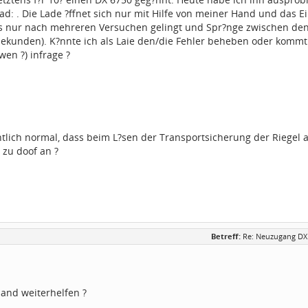
:sad: . Die Lade ?ffnet sich nur mit Hilfe von meiner Hand und das 
s nur nach mehreren Versuchen gelingt und Spr?nge zwischen den T
Sekunden). K?nnte ich als Laie den/die Fehler beheben oder komm
wen ?) infrage ?
entlich normal, dass beim L?sen der Transportsicherung der Riegel 
h zu doof an ?
Betreff:
Re: Neuzugang DX
and weiterhelfen ?