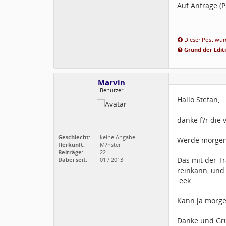
Auf Anfrage (
Dieser Post wurd
Grund der Edit
Marvin
Benutzer
Hallo Stefan,
danke f?r die v
Geschlecht:
keine Angabe
Werde morgen 
Herkunft:
M?nster
Beiträge:
22
Das mit der Tr
Dabei seit:
01 / 2013
reinkann, und 
:eek:
Kann ja morg
Danke und Gr