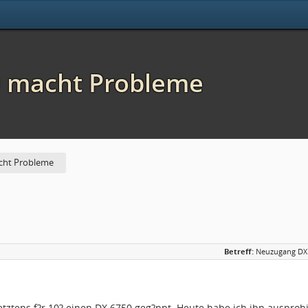
 macht Probleme
cht Probleme
Betreff:
Neuzugang DX
etztens f?r 10? einen DX 6750 geg?nnt. Heute habe ich ihn ausprobi