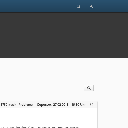
 6750 macht Probleme
·
Gepostet:
27.02.2013 - 19:30 Uhr ·
#1
ert und leider funktioniert er wie erwartet