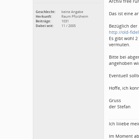
Archiv free run
Geschlecht:
keine Angabe
Das ist eine a
Herkunft:
Raum Pforzheim
Beiträge:
1031
Bezüglich der
Dabei seit:
11 / 2005
http://old-fid
Es gibt wohl 
vermuten.
Bitte bei abg
angehoben wir
Eventuell soll
Hoffe, ich kon
Gruss
der Stefan
Ich liiiebe me
Im Moment ab