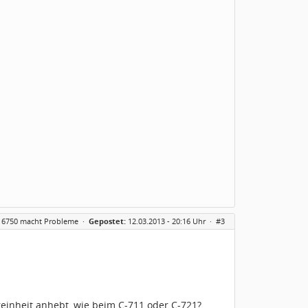
 6750 macht Probleme
·
Gepostet:
12.03.2013 - 20:16 Uhr ·
#3
einheit anhebt, wie beim C-711 oder C-721?