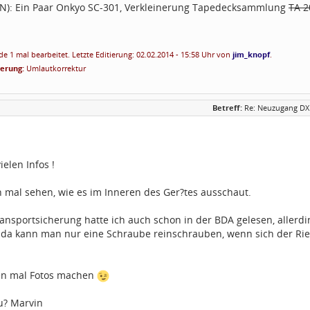
PN): Ein Paar Onkyo SC-301, Verkleinerung Tapedecksammlung
TA 2
e 1 mal bearbeitet. Letzte Editierung: 02.02.2014 - 15:58 Uhr von
jim_knopf
.
ierung:
Umlautkorrektur
Betreff:
Re: Neuzugang DX
ielen Infos !
mal sehen, wie es im Inneren des Ger?tes ausschaut.
ansportsicherung hatte ich auch schon in der BDA gelesen, allerdi
da kann man nur eine Schraube reinschrauben, wenn sich der Riegel
en mal Fotos machen
u? Marvin