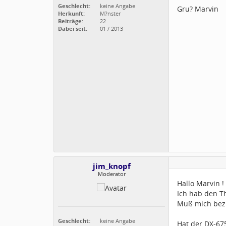
Geschlecht:
keine Angabe
Gru? Marvin
Herkunft:
M?nster
Beiträge:
22
Dabei seit:
01 / 2013
jim_knopf
Moderator
Hallo Marvin !
Ich hab den T
Muß mich bezü
Geschlecht:
keine Angabe
Hat der DX-67