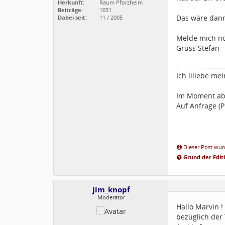
Herkunft:
Raum Pforzheim
Beiträge:
1031
Das wäre dann
Dabei seit:
11 / 2005
Melde mich no
Gruss Stefan
Ich liiiebe me
Im Moment ab
Auf Anfrage (
Dieser Post wurd
Grund der Edit
jim_knopf
Moderator
Hallo Marvin !
bezüglich der