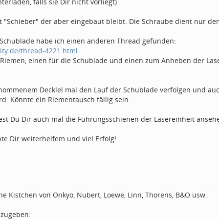
terladen, falls sie Dir nicht vorliegt)
rt "Schieber" der aber eingebaut bleibt. Die Schraube dient nur d
 Schublade habe ich einen anderen Thread gefunden:
elity.de/thread-4221.html
2 Riemen, einen für die Schublade und einen zum Anheben der Lase
enommenem Decklel mal den Lauf der Schublade verfolgen und auch
d. Könnte ein Riementausch fällig sein.
test Du Dir auch mal die Führungsschienen der Lasereinheit anseh
nte Dir weiterhelfem und viel Erfolg!
ine Kistchen von Onkyo, Nubert, Loewe, Linn, Thorens, B&O usw.
zugeben: