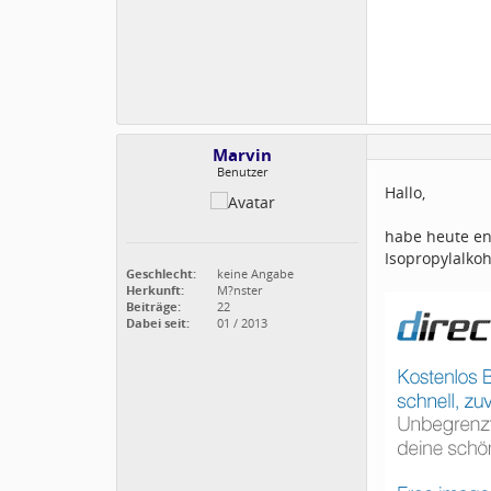
Marvin
Benutzer
Hallo,
habe heute en
Isopropylalkoh
Geschlecht:
keine Angabe
Herkunft:
M?nster
Beiträge:
22
Dabei seit:
01 / 2013