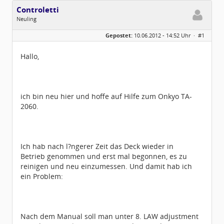
Controletti
Neuling
Geschlecht:
keine Angabe
Gepostet:
10.06.2012 - 14:52 Uhr ·
#1
Herkunft:
Nandlstadt
Beiträge:
1
Dabei seit:
06 / 2012
Hallo,
ich bin neu hier und hoffe auf Hilfe zum Onkyo TA-
2060.
Ich hab nach l?ngerer Zeit das Deck wieder in
Betrieb genommen und erst mal begonnen, es zu
reinigen und neu einzumessen. Und damit hab ich
ein Problem:
Nach dem Manual soll man unter 8. LAW adjustment