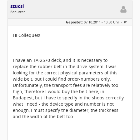
szucsi
Benutzer
Geschlecht:
keine Angabe
Gepostet:
07.10.2011 - 13:50 Uhr ·
#1
Herkunft:
Budapest
Beiträge:
2
Dabei seit:
10 / 2011
HI Colleques!
I have an TA-2570 deck, and it is necessary to
replace the rubber belt in the drive-system. I was
looking for the correct physical parameters of this
wide belt, but I could find order-numbers only.
Unfortunately, the transport fees are relatively too
high, therefore I would buy the belt here, in
Budapest, but I have to specify in the shops correctly
what I need - the device type and number is not
enough, I must specify the diameter, the thickness
and the width of the belt too.