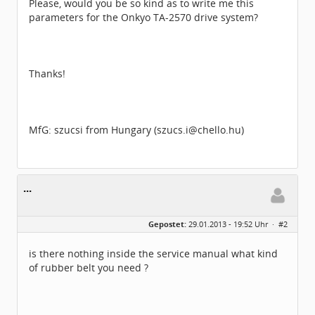
Please, would you be so kind as to write me this
parameters for the Onkyo TA-2570 drive system?
Thanks!
MfG: szucsi from Hungary (szucs.i@chello.hu)
...
Gepostet:
29.01.2013 - 19:52 Uhr ·
#2
is there nothing inside the service manual what kind
of rubber belt you need ?