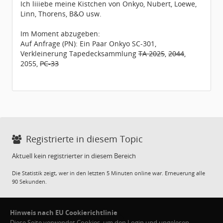
Ich liiiebe meine Kistchen von Onkyo, Nubert, Loewe,
Linn, Thorens, B&O usw.
Im Moment abzugeben:
Auf Anfrage (PN): Ein Paar Onkyo SC-301,
Verkleinerung Tapedecksammlung
TA 2025
,
2044
,
2055,
PC-33
Registrierte in diesem Topic
Aktuell kein registrierter in diesem Bereich
Die Statistik zeigt, wer in den letzten 5 Minuten online war. Erneuerung alle
90 Sekunden.
Hinweis nach EU Cookierichtlinie
Diese Seite verwendet Cookies, um den Login und ungelesen