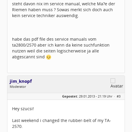
steht davon nix im service manual, welche Ma?e der
Riemen haben muss ? Sowas merkt sich doch auch
kein service techniker auswendig.
habe das pdf file des service manuals vom
ta2800/2570 aber ich kann da keine suchfunktion
nutzen weil die seiten logischerweise ja alle
abgescannt sind
jim_knopf
Moderator
Geschlecht:
keine Angabe
Gepostet:
29.01.2013 - 21:19 Uhr ·
#3
Herkunft:
Raum Pforzheim
Beiträge:
1031
Dabei seit:
11 / 2005
Hey szucsi!
Last weekend i changed the rubber-belt of my TA-
2570.