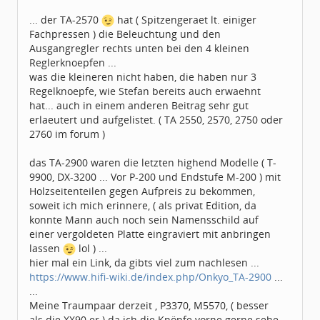
... der TA-2570
hat ( Spitzengeraet lt. einiger
Fachpressen ) die Beleuchtung und den
Ausgangregler rechts unten bei den 4 kleinen
Reglerknoepfen ...
was die kleineren nicht haben, die haben nur 3
Regelknoepfe, wie Stefan bereits auch erwaehnt
hat... auch in einem anderen Beitrag sehr gut
erlaeutert und aufgelistet. ( TA 2550, 2570, 2750 oder
2760 im forum )
das TA-2900 waren die letzten highend Modelle ( T-
9900, DX-3200 ... Vor P-200 und Endstufe M-200 ) mit
Holzseitenteilen gegen Aufpreis zu bekommen,
soweit ich mich erinnere, ( als privat Edition, da
konnte Mann auch noch sein Namensschild auf
einer vergoldeten Platte eingraviert mit anbringen
lassen
lol ) ...
hier mal ein Link, da gibts viel zum nachlesen ...
https://www.hifi-wiki.de/index.php/Onkyo_TA-2900
...
...
Meine Traumpaar derzeit , P3370, M5570, ( besser
als die XX90 er ) da ich die Knöpfe vorne gerne sehe,