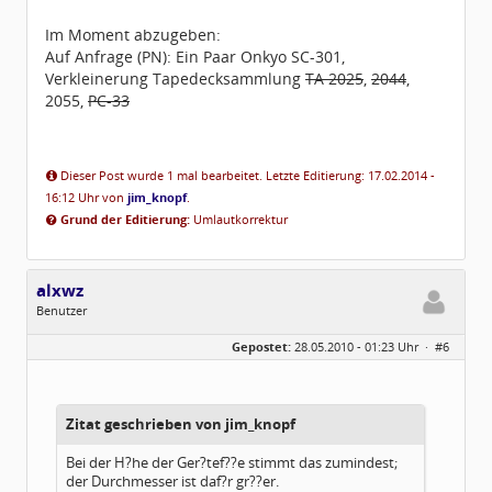
Im Moment abzugeben:
Auf Anfrage (PN): Ein Paar Onkyo SC-301,
Verkleinerung Tapedecksammlung
TA 2025
,
2044
,
2055,
PC-33
Dieser Post wurde 1 mal bearbeitet. Letzte Editierung: 17.02.2014 -
16:12 Uhr von
jim_knopf
.
Grund der Editierung:
Umlautkorrektur
alxwz
Benutzer
Geschlecht:
keine Angabe
Gepostet:
28.05.2010 - 01:23 Uhr ·
#6
Beiträge:
5
Dabei seit:
04 / 2010
Zitat geschrieben von jim_knopf
Bei der H?he der Ger?tef??e stimmt das zumindest;
der Durchmesser ist daf?r gr??er.