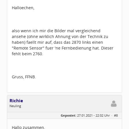
Dabei seit:
09 / 2009
Halloechen,
also wenn ich mir die Bilder mal vergleichend
ansehe (ohne wirklich Ahnung von der Technik zu
haben) faellt mir auf, dass das 2870 links einen
"Remote Sensor" fuer 'ne Fernbedienung hat. Dieser
fehlt beim 2760.
Gruss, FFNB.
Richie
Neuling
Geschlecht:
keine Angabe
Gepostet:
27.01.2021 - 22:02 Uhr ·
#8
Beiträge:
1
Dabei seit:
01 / 2021
Hallo zusammen,