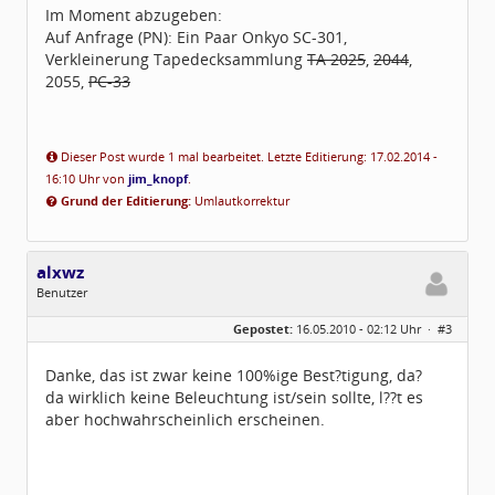
Im Moment abzugeben:
Auf Anfrage (PN): Ein Paar Onkyo SC-301,
Verkleinerung Tapedecksammlung
TA 2025
,
2044
,
2055,
PC-33
Dieser Post wurde 1 mal bearbeitet. Letzte Editierung: 17.02.2014 -
16:10 Uhr von
jim_knopf
.
Grund der Editierung:
Umlautkorrektur
alxwz
Benutzer
Geschlecht:
keine Angabe
Gepostet:
16.05.2010 - 02:12 Uhr ·
#3
Beiträge:
5
Dabei seit:
04 / 2010
Danke, das ist zwar keine 100%ige Best?tigung, da?
da wirklich keine Beleuchtung ist/sein sollte, l??t es
aber hochwahrscheinlich erscheinen.