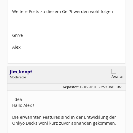
Weitere Posts zu diesem Ger?t werden wohl folgen.
Gr??e
Alex
jim_knopf
Moderator
Geschlecht:
keine Angabe
Gepostet:
15.05.2010 - 22:59 Uhr ·
#2
Herkunft:
Raum Pforzheim
Beiträge:
1031
Dabei seit:
11 / 2005
:idea:
Hallo Alex !
Die erwähnten Features sind in der Entwicklung der
Onkyo Decks wohl kurz zuvor abhanden gekommen.