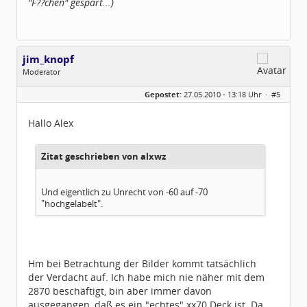
"F??chen" gespart...)
jim_knopf
Moderator
Geschlecht:
keine Angabe
Gepostet:
27.05.2010 - 13:18 Uhr ·
#5
Herkunft:
Raum Pforzheim
Beiträge:
1031
Dabei seit:
11 / 2005
Hallo Alex
Zitat geschrieben von alxwz
Und eigentlich zu Unrecht von -60 auf -70
"hochgelabelt".
Hm bei Betrachtung der Bilder kommt tatsächlich
der Verdacht auf. Ich habe mich nie näher mit dem
2870 beschäftigt, bin aber immer davon
ausgegangen, daß es ein "echtes" xx70 Deck ist. Da