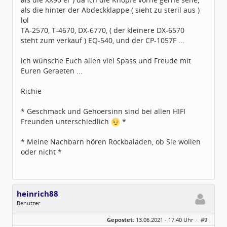
als die hinter der Abdeckklappe ( sieht zu steril aus )
lol
TA-2570, T-4670, DX-6770, ( der kleinere DX-6570
steht zum verkauf ) EQ-540, und der CP-1057F ...
ich wünsche Euch allen viel Spass und Freude mit
Euren Geraeten ...
Richie
* Geschmack und Gehoersinn sind bei allen HIFI
Freunden unterschiedlich
*
* Meine Nachbarn hören Rockbaladen, ob Sie wollen
oder nicht *
heinrich88
Benutzer
Geschlecht:
keine Angabe
Gepostet:
13.06.2021 - 17:40 Uhr ·
#9
Beiträge:
2