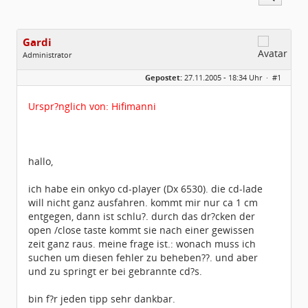
Gardi
Administrator
Geschlecht:
Gepostet:
27.11.2005 - 18:34 Uhr ·
#1
Herkunft:
Region Hannover
Homepage:
Gardi.de
Beiträge:
1672
Urspr?nglich von: Hifimanni
Dabei seit:
11 / 2005
hallo,
ich habe ein onkyo cd-player (Dx 6530). die cd-lade
will nicht ganz ausfahren. kommt mir nur ca 1 cm
entgegen, dann ist schlu?. durch das dr?cken der
open /close taste kommt sie nach einer gewissen
zeit ganz raus. meine frage ist.: wonach muss ich
suchen um diesen fehler zu beheben??. und aber
und zu springt er bei gebrannte cd?s.
bin f?r jeden tipp sehr dankbar.