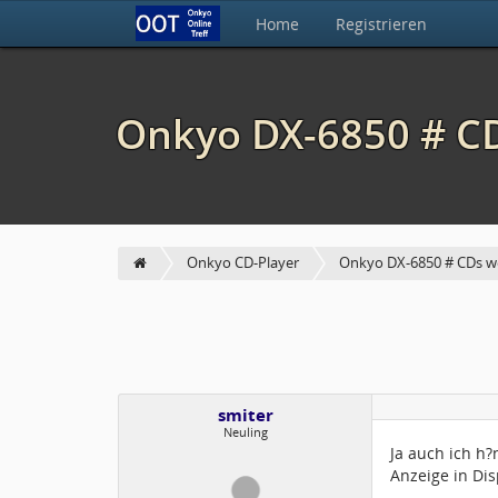
Home
Registrieren
Onkyo DX-6850 # CD
Onkyo CD-Player
Onkyo DX-6850 # CDs we
smiter
Neuling
Ja auch ich h
Anzeige in Dis