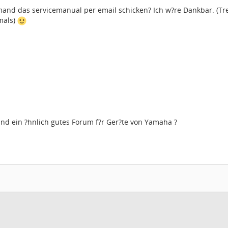
mand das servicemanual per email schicken? Ich w?re Dankbar. (T
mals)
and ein ?hnlich gutes Forum f?r Ger?te von Yamaha ?