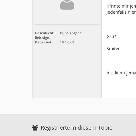
K?nnte mir je
jedenfalls nie
Geschlecht:
keine Angabe
Gru?
Beiträge:
1
Dabei seit:
10 / 2009
Smiter
p.s. kenn jem
Registrierte in diesem Topic