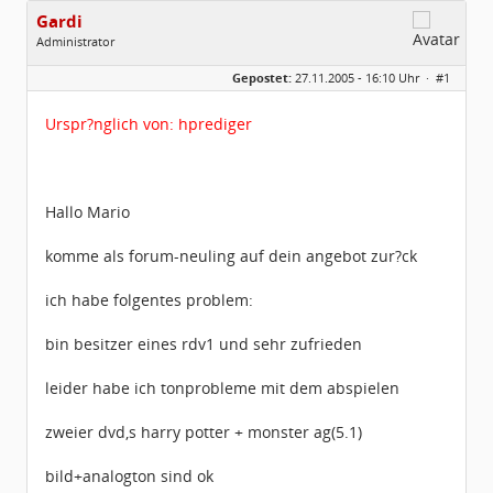
Gardi
Administrator
Geschlecht:
Gepostet:
27.11.2005 - 16:10 Uhr ·
#1
Herkunft:
Region Hannover
Homepage:
Gardi.de
Beiträge:
1672
Urspr?nglich von: hprediger
Dabei seit:
11 / 2005
Hallo Mario
komme als forum-neuling auf dein angebot zur?ck
ich habe folgentes problem:
bin besitzer eines rdv1 und sehr zufrieden
leider habe ich tonprobleme mit dem abspielen
zweier dvd,s harry potter + monster ag(5.1)
bild+analogton sind ok