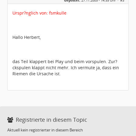
Gepostet:
27.11.2005 - 14:55 Uhr ·
#3
Herkunft:
Region Hannover
Homepage:
Gardi.de
Beiträge:
1672
Urspr?nglich von: fsmkulle
Dabei seit:
11 / 2005
Hallo Herbert,
das Teil klappert bei Play und beim vorspulen. Zur?
ckspulen klappt nicht mehr. Ich vermute ja, dass ein
Riemen die Ursache ist.
Registrierte in diesem Topic
Aktuell kein registrierter in diesem Bereich