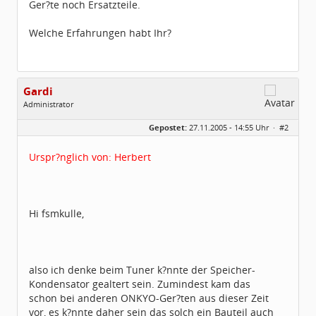
Ger?te noch Ersatzteile.
Welche Erfahrungen habt Ihr?
Gardi
Administrator
Geschlecht:
Gepostet:
27.11.2005 - 14:55 Uhr ·
#2
Herkunft:
Region Hannover
Homepage:
Gardi.de
Beiträge:
1672
Urspr?nglich von: Herbert
Dabei seit:
11 / 2005
Hi fsmkulle,
also ich denke beim Tuner k?nnte der Speicher-
Kondensator gealtert sein. Zumindest kam das
schon bei anderen ONKYO-Ger?ten aus dieser Zeit
vor, es k?nnte daher sein das solch ein Bauteil auch