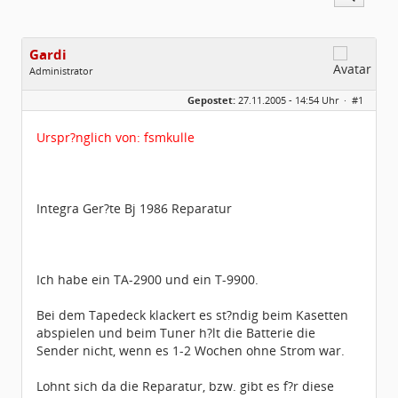
Gardi
Administrator
Geschlecht:
Gepostet:
27.11.2005 - 14:54 Uhr ·
#1
Herkunft:
Region Hannover
Homepage:
Gardi.de
Beiträge:
1672
Urspr?nglich von: fsmkulle
Dabei seit:
11 / 2005
Integra Ger?te Bj 1986 Reparatur
Ich habe ein TA-2900 und ein T-9900.
Bei dem Tapedeck klackert es st?ndig beim Kasetten
abspielen und beim Tuner h?lt die Batterie die
Sender nicht, wenn es 1-2 Wochen ohne Strom war.
Lohnt sich da die Reparatur, bzw. gibt es f?r diese