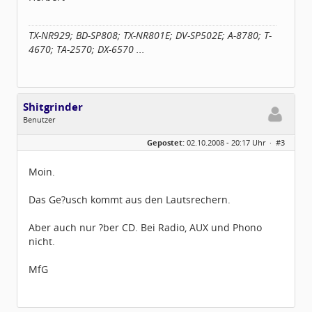
TX-NR929; BD-SP808; TX-NR801E; DV-SP502E; A-8780; T-
4670; TA-2570; DX-6570 ...
Shitgrinder
Benutzer
Geschlecht:
keine Angabe
Gepostet:
02.10.2008 - 20:17 Uhr ·
#3
Beiträge:
3
Dabei seit:
09 / 2008
Moin.
Das Ge?usch kommt aus den Lautsrechern.
Aber auch nur ?ber CD. Bei Radio, AUX und Phono
nicht.
MfG