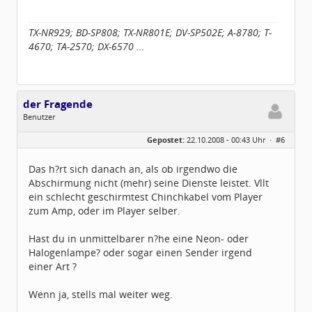
TX-NR929; BD-SP808; TX-NR801E; DV-SP502E; A-8780; T-
4670; TA-2570; DX-6570 ...
der Fragende
Benutzer
Geschlecht:
Gepostet:
22.10.2008 - 00:43 Uhr ·
#6
Herkunft:
Ludwigsfelde
Alter:
55
Beiträge:
129
Das h?rt sich danach an, als ob irgendwo die
Dabei seit:
12 / 2007
Abschirmung nicht (mehr) seine Dienste leistet. Vllt
ein schlecht geschirmtest Chinchkabel vom Player
zum Amp, oder im Player selber.
Hast du in unmittelbarer n?he eine Neon- oder
Halogenlampe? oder sogar einen Sender irgend
einer Art ?
Wenn ja, stells mal weiter weg.