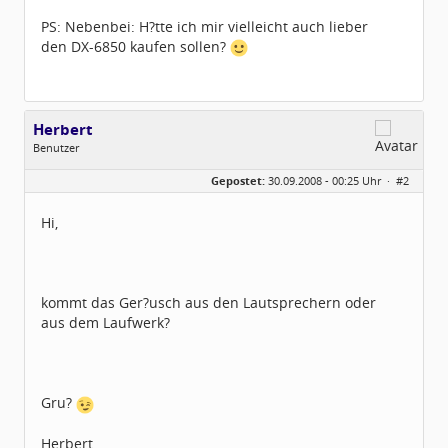
PS: Nebenbei: H?tte ich mir vielleicht auch lieber
den DX-6850 kaufen sollen?
Herbert
Benutzer
Geschlecht:
Gepostet:
30.09.2008 - 00:25 Uhr ·
#2
Herkunft:
Augsburg
Beiträge:
887
Dabei seit:
11 / 2005
Hi,
kommt das Ger?usch aus den Lautsprechern oder
aus dem Laufwerk?
Gru?
Herbert