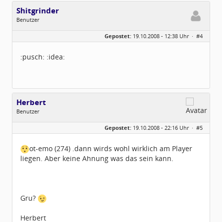
Shitgrinder
Benutzer
Geschlecht:
keine Angabe
Gepostet:
19.10.2008 - 12:38 Uhr ·
#4
Beiträge:
3
Dabei seit:
09 / 2008
:pusch: :idea:
Herbert
Benutzer
Geschlecht:
Gepostet:
19.10.2008 - 22:16 Uhr ·
#5
Herkunft:
Augsburg
Beiträge:
887
Dabei seit:
11 / 2005
ot-emo (274) .dann wirds wohl wirklich am Player
liegen. Aber keine Ahnung was das sein kann.
Gru?
Herbert