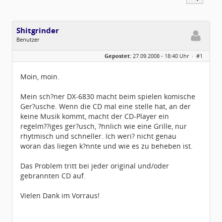
Shitgrinder
Benutzer
Geschlecht:
keine Angabe
Gepostet:
27.09.2008 - 18:40 Uhr ·
#1
Beiträge:
3
Dabei seit:
09 / 2008
Moin, moin.
Mein sch?ner DX-6830 macht beim spielen komische
Ger?usche. Wenn die CD mal eine stelle hat, an der
keine Musik kommt, macht der CD-Player ein
regelm??iges ger?usch, ?hnlich wie eine Grille, nur
rhytmisch und schneller. Ich weri? nicht genau
woran das liegen k?nnte und wie es zu beheben ist.
Das Problem tritt bei jeder original und/oder
gebrannten CD auf.
Vielen Dank im Vorraus!