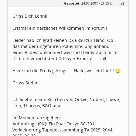
Gepostet:
24.07.2007 - 21:35 Uhr ·
#2
Herkunft:
Raum Pforzheim
Beiträge:
1031
Dabei seit:
11 / 2005
Gr?ss Dich Lenni!
Erstmal ein herzliches Willkommen im Forum !
Leider hab ich grad keinen DX 6850 zur Hand. Ob
das mit der ungefähren Potieinstellung anhand
eines Bildes funktioniert weiss ich leider auch nicht
:? , bin hier nicht der CD-Player Experte.... :roll:
Hier sind die Profis gefragt..... Hallo, wo seid Ihr !!!
Gruss Stefan
Ich liiiebe meine Kistchen von Onkyo, Nubert, Loewe,
Linn, Thorens, B&O usw.
Im Moment abzugeben:
Auf Anfrage (PN): Ein Paar Onkyo SC-301,
Verkleinerung Tapedecksammlung
TA 2025
,
2044
,
2055,
PC-33