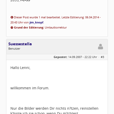
Dieser Post wurde 1 mal bearbeitet. Letzte Editierung: 06.04.2014 -
20:43 Uhr von
jim_knopf
.
Grund der Editierung:
Umlautkorrektur
Suessestella
Benutzer
Geschlecht:
keine Angabe
Gepostet:
14.09.2007 - 22:22 Uhr ·
#3
Herkunft:
R?ttenbach
Homepage:
birkmann-tuning.de
Beiträge:
77
Hallo Lenni,
Dabei seit:
05 / 2007
willkommen im Forum.
Nur die Bilder werden Dir nichts n?tzen, reinstellen
k?nnte ich sie schon, wenn Du m?chtest.