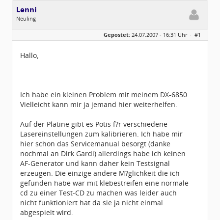
Lenni
Neuling
Geschlecht:
keine Angabe
Gepostet:
24.07.2007 - 16:31 Uhr ·
#1
Beiträge:
1
Dabei seit:
07 / 2007
Hallo,
Ich habe ein kleinen Problem mit meinem DX-6850.
Vielleicht kann mir ja jemand hier weiterhelfen.
Auf der Platine gibt es Potis f?r verschiedene
Lasereinstellungen zum kalibrieren. Ich habe mir
hier schon das Servicemanual besorgt (danke
nochmal an Dirk Gardi) allerdings habe ich keinen
AF-Generator und kann daher kein Testsignal
erzeugen. Die einzige andere M?glichkeit die ich
gefunden habe war mit klebestreifen eine normale
cd zu einer Test-CD zu machen was leider auch
nicht funktioniert hat da sie ja nicht einmal
abgespielt wird.