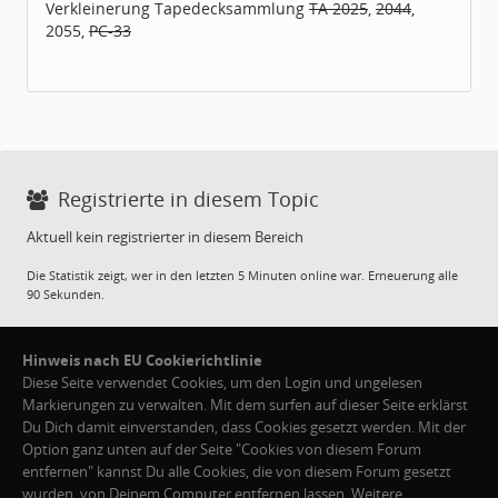
Verkleinerung Tapedecksammlung
TA 2025
,
2044
,
2055,
PC-33
Registrierte in diesem Topic
Aktuell kein registrierter in diesem Bereich
Die Statistik zeigt, wer in den letzten 5 Minuten online war. Erneuerung alle
90 Sekunden.
Hinweis nach EU Cookierichtlinie
Diese Seite verwendet Cookies, um den Login und ungelesen
Markierungen zu verwalten. Mit dem surfen auf dieser Seite erklärst
Du Dich damit einverstanden, dass Cookies gesetzt werden. Mit der
Option ganz unten auf der Seite "Cookies von diesem Forum
entfernen" kannst Du alle Cookies, die von diesem Forum gesetzt
Cookies von diesem Forum entfernen
·
FAQ / Hilfe
·
Teamseite
wurden, von Deinem Computer entfernen lassen. Weitere