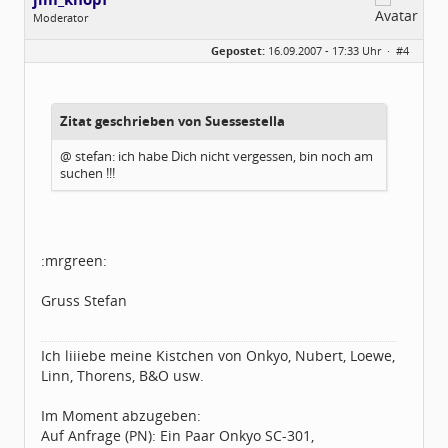
Moderator
Geschlecht:
keine Angabe
Gepostet:
16.09.2007 - 17:33 Uhr ·
#4
Herkunft:
Raum Pforzheim
Beiträge:
1031
Dabei seit:
11 / 2005
Zitat geschrieben von Suessestella
@ stefan: ich habe Dich nicht vergessen, bin noch am
suchen !!!
:mrgreen:
Gruss Stefan
Ich liiiebe meine Kistchen von Onkyo, Nubert, Loewe,
Linn, Thorens, B&O usw.
Im Moment abzugeben:
Auf Anfrage (PN): Ein Paar Onkyo SC-301,