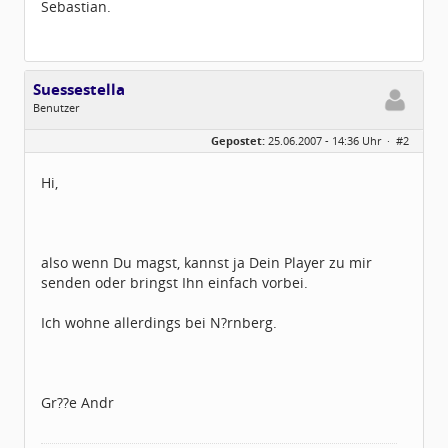
Sebastian.
Suessestella
Benutzer
Geschlecht:
keine Angabe
Gepostet:
25.06.2007 - 14:36 Uhr ·
#2
Herkunft:
R?ttenbach
Homepage:
birkmann-tuning.de
Beiträge:
77
Hi,
Dabei seit:
05 / 2007
also wenn Du magst, kannst ja Dein Player zu mir
senden oder bringst Ihn einfach vorbei.
Ich wohne allerdings bei N?rnberg.
Gr??e Andr