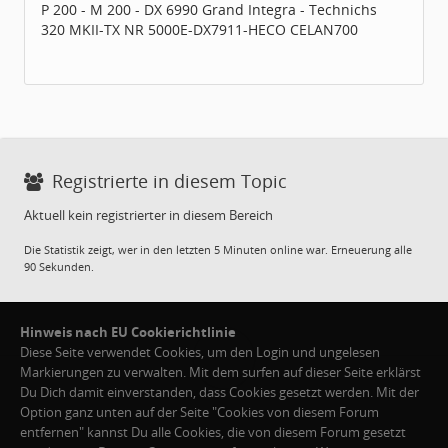
P 200 - M 200 - DX 6990 Grand Integra - Technichs
320 MKII-TX NR 5000E-DX7911-HECO CELAN700
Registrierte in diesem Topic
Aktuell kein registrierter in diesem Bereich
Die Statistik zeigt, wer in den letzten 5 Minuten online war. Erneuerung alle
90 Sekunden.
Hinweis nach EU Cookierichtlinie
Diese Seite verwendet Cookies, um den Login und ungelesen
Markierungen zu verwalten. Mit dem surfen auf dieser Seite erklärst
Du Dich damit einverstanden, dass Cookies gesetzt werden. Mit der
Option ganz unten auf der Seite "Cookies von diesem Forum
entfernen" kannst Du alle Cookies, die von diesem Forum gesetzt
Cookies von diesem Forum entfernen
·
FAQ / Hilfe
·
Teamseite