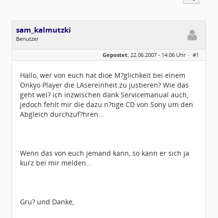
sam_kalmutzki
Benutzer
Geschlecht:
keine Angabe
Gepostet:
22.06.2007 - 14:06 Uhr ·
#1
Beiträge:
64
Dabei seit:
06 / 2007
Hallo, wer von euch hat dioe M?glichkeit bei einem
Onkyo Player die LAsereinheit zu justieren? Wie das
geht wei? ich inzwischen dank Servicemanual auch,
jedoch fehlt mir die dazu n?tige CD von Sony um den
Abgleich durchzuf?hren...
Wenn das von euch jemand kann, so kann er sich ja
kurz bei mir melden...
Gru? und Danke,