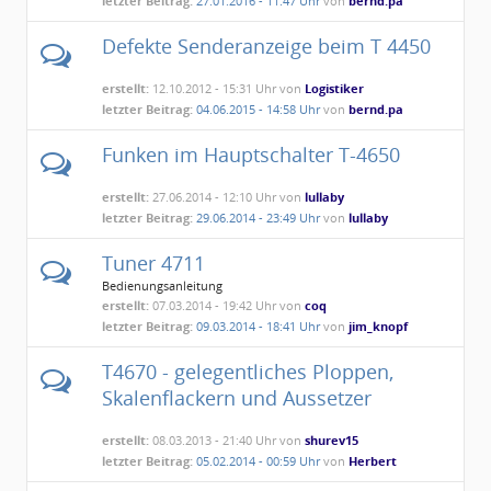
letzter Beitrag:
27.01.2016 - 11:47 Uhr
von
bernd.pa
Defekte Senderanzeige beim T 4450
erstellt:
12.10.2012 - 15:31 Uhr von
Logistiker
letzter Beitrag:
04.06.2015 - 14:58 Uhr
von
bernd.pa
Funken im Hauptschalter T-4650
erstellt:
27.06.2014 - 12:10 Uhr von
lullaby
letzter Beitrag:
29.06.2014 - 23:49 Uhr
von
lullaby
Tuner 4711
Bedienungsanleitung
erstellt:
07.03.2014 - 19:42 Uhr von
coq
letzter Beitrag:
09.03.2014 - 18:41 Uhr
von
jim_knopf
T4670 - gelegentliches Ploppen,
Skalenflackern und Aussetzer
erstellt:
08.03.2013 - 21:40 Uhr von
shurev15
letzter Beitrag:
05.02.2014 - 00:59 Uhr
von
Herbert