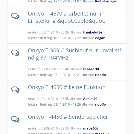
letzter Beitrag:
17.12.2010 - 11:07 Uhr
von
Ralf Hoznagel
Onkyo T-4670 # arbeitet nur in
Einstellung &quot;Cable&quot;
erstellt:
08.11.2010 - 20:26 Uhr von
fraukelotte
letzter Beitrag:
10.11.2010 - 17:22 Uhr
von
edgar
Onkyo T-909 # Suchlauf nur unvollst?
ndig 87-104MHz
erstellt:
27.05.2007 - 18:40 Uhr von
realworld
letzter Beitrag:
07.11.2010 - 19:21 Uhr
von
ridolfo
Onkyo T-4650 # keine Funktion
erstellt:
04.10.2010 - 16:55 Uhr von
Achim10
letzter Beitrag:
01.11.2010 - 19:26 Uhr
von
ridolfo
Onkyo T-4450 # Senderspeicher
erstellt:
02.09.2010 - 22:55 Uhr von
maba666
letzter Beitrag:
27.09.2010 - 20:47 Uhr
von
maba666