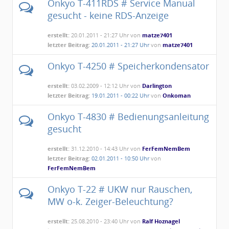
Onkyo T-411RDS # Service Manual
gesucht - keine RDS-Anzeige
erstellt:
20.01.2011 - 21:27 Uhr von
matze7401
letzter Beitrag:
20.01.2011 - 21:27 Uhr
von
matze7401
Onkyo T-4250 # Speicherkondensator
erstellt:
03.02.2009 - 12:12 Uhr von
Darlington
letzter Beitrag:
19.01.2011 - 00:22 Uhr
von
Onkoman
Onkyo T-4830 # Bedienungsanleitung
gesucht
erstellt:
31.12.2010 - 14:43 Uhr von
FerFemNemBem
letzter Beitrag:
02.01.2011 - 10:50 Uhr
von
FerFemNemBem
Onkyo T-22 # UKW nur Rauschen,
MW o-k. Zeiger-Beleuchtung?
erstellt:
25.08.2010 - 23:40 Uhr von
Ralf Hoznagel