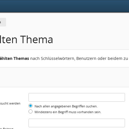
a
lten Thema
wählten Themas
nach Schlüsselwörtern, Benutzern oder beidem zu
gesucht werden
Nach allen angegebenen Begriffen suchen.
Mindestens ein Begriff muss vorhanden sein.
n Beitrag