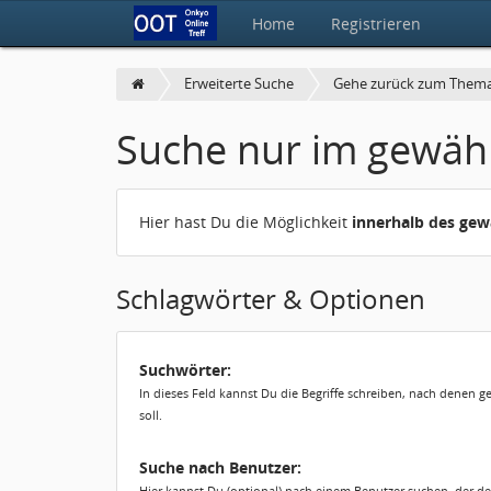
Home
Registrieren
Erweiterte Suche
Gehe zurück zum Them
Suche nur im gewäh
Hier hast Du die Möglichkeit
innerhalb des ge
Schlagwörter & Optionen
Suchwörter:
In dieses Feld kannst Du die Begriffe schreiben, nach denen 
soll.
Suche nach Benutzer:
Hier kannst Du (optional) nach einem Benutzer suchen, der de