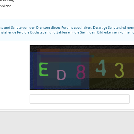
ähnliche
ots und Scripte von den Diensten dieses Forums abzuhalten. Derartige Scripte sind no
tenstehende Feld die Buchstaben und Zahlen ein, die Sie in dem Bild erkennen können o