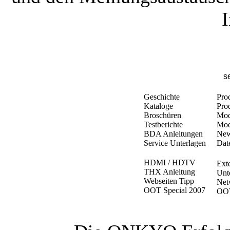
I
s
Geschichte
Pro
Kataloge
Pro
Broschüren
Mod
Testberichte
Mod
BDA Anleitungen
New
Service Unterlagen
Dat
HDMI / HDTV
Ext
THX Anleitung
Unt
Webseiten Tipp
Net
OOT Special 2007
OOT